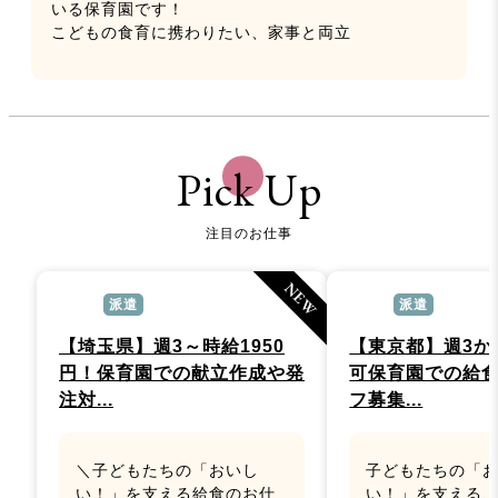
いる保育園です！
こどもの食育に携わりたい、家事と両立
Pick Up
注目のお仕事
NEW
派遣
派遣
【埼玉県】週3～時給1950
【東京都】週3か
円！保育園での献立作成や発
可保育園での給
注対...
フ募集...
＼子どもたちの「おいし
子どもたちの「
い！」を支える給食のお仕
い！」を支える