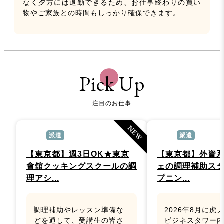
なく夕方には退勤できるため、お仕事終わりの買い
物やご家族との時間もしっかり確保できます。
Pick Up
注目のお仕事
NEW
派遣
派遣
【東京都】週3日OK★東京
【東京都】外資
會舘クッキングスクールの調
ェの調理補助ス
理アシ...
プニン...
調理補助やレッスン準備な
2026年8月に虎
どを通して、受講生の皆さ
ビジネスタワー