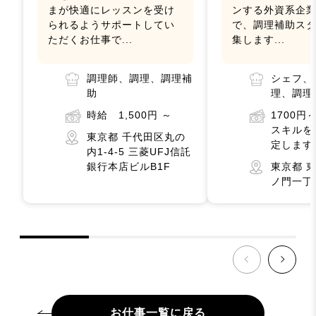
まが快適にレッスンを受け
ンする外資系企
られるようサポートしてい
で、調理補助ス
ただくお仕事で...
集します...
調理師、調理、調理補
シェフ、
助
理、調理
時給 1,500円 ～
1700
スキルを
東京都 千代田区丸の
定します
内1-4-5 三菱UFJ信託
銀行本店ビルB1F
東京都 
ノ門一丁
お仕事一覧に戻る