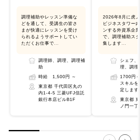
調理補助やレッスン準備な
2026年8月に虎
どを通して、受講生の皆さ
ビジネスタワー
まが快適にレッスンを受け
ンする外資系企
られるようサポートしてい
で、調理補助ス
ただくお仕事で...
集します...
調理師、調理、調理補
シェフ、
助
理、調理
時給 1,500円 ～
1700
スキルを
東京都 千代田区丸の
定します
内1-4-5 三菱UFJ信託
銀行本店ビルB1F
東京都 
ノ門一丁