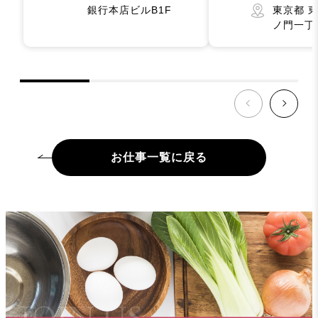
銀行本店ビルB1F
東京都 
ノ門一丁
お仕事一覧に戻る