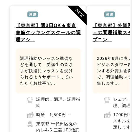
NEW
派遣
派遣
【東京都】週3日OK★東京
【東京都】外資
會舘クッキングスクールの調
ェの調理補助ス
理アシ...
プニン...
調理補助やレッスン準備な
2026年8月に虎
どを通して、受講生の皆さ
ビジネスタワー
まが快適にレッスンを受け
ンする外資系企
られるようサポートしてい
で、調理補助ス
ただくお仕事で...
集します...
調理師、調理、調理補
シェフ、
助
理、調理
時給 1,500円 ～
1700
スキルを
東京都 千代田区丸の
定します
内1-4-5 三菱UFJ信託