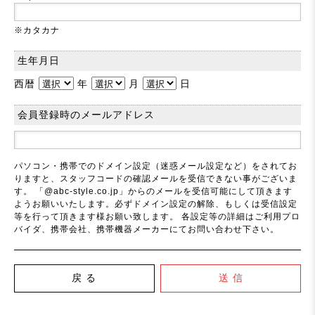
※カタカナ
生年月日
西暦
年
月
日
会員登録時のメールアドレス
パソコン・携帯でのドメイン設定（迷惑メール設定など）をされてお
りますと、スタッフコードの確認メールを受信できない事がございま
す。 「@abc-style.co.jp」からのメールを受信可能にして頂きます
ようお願いいたします。必ずドメイン設定の解除、もしくは受信設定
等を行って頂きます様お願い致します。 各設定等の詳細はご利用プロ
バイダ、携帯会社、携帯機器メーカーにてお問い合わせ下さい。
戻 る
送 信